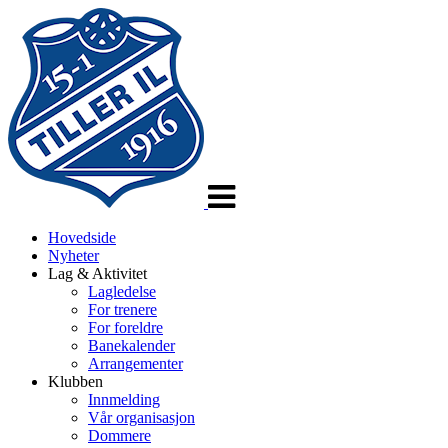
Veksle
navigasjon
Hovedside
Nyheter
Lag & Aktivitet
Lagledelse
For trenere
For foreldre
Banekalender
Arrangementer
Klubben
Innmelding
Vår organisasjon
Dommere