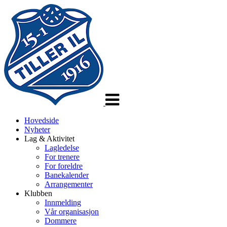
Veksle
navigasjon
Hovedside
Nyheter
Lag & Aktivitet
Lagledelse
For trenere
For foreldre
Banekalender
Arrangementer
Klubben
Innmelding
Vår organisasjon
Dommere