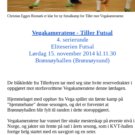
Christian Eggen Rismark er klar for ny futsalkamp for Tiller mot Vegakameratene.
Vegakameratene - Tiller Futsal
4. serierunde
Eliteserien Futsal
Lørdag 15. november 2014 kl.11.30
Brønnøyhallen (Brønnøysund)
De blåkledde fra Tillerbyen tar med seg sine hvite reservedrakter i
oppgjøret mot storfavorittene Vegakameratene denne lørdagen.
Hjemmelaget med opphav fra Vega spiller sin første kamp på
"hjemmebane" denne sesongen, og det er forventet at
Brønnøyhallen blir fylt til randen i dette storoppgjøret.
Vegakameratene har vunnet fire strake mesterskap på øverste nivå i
Norge, og jakter sin femte på rad i årets sesong, som i KVT-hallen
forrige helg startet med en uavgjort og en seier.