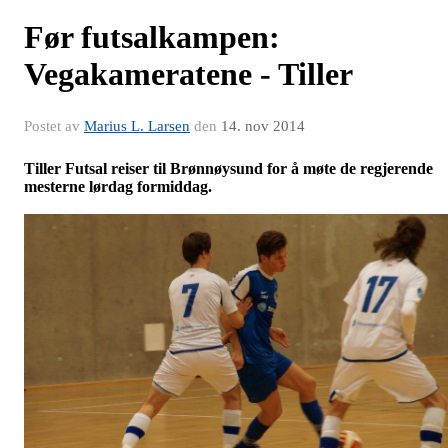
Før futsalkampen:
Vegakameratene - Tiller
Postet av
Marius L. Larsen
den
14. nov 2014
Tiller Futsal reiser til Brønnøysund for å møte de regjerende
mesterne lørdag formiddag.