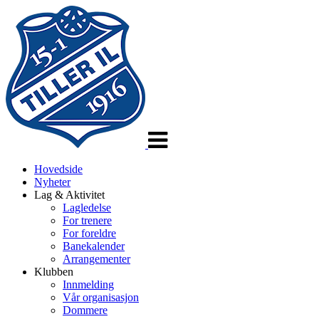
Veksle
navigasjon
Hovedside
Nyheter
Lag & Aktivitet
Lagledelse
For trenere
For foreldre
Banekalender
Arrangementer
Klubben
Innmelding
Vår organisasjon
Dommere