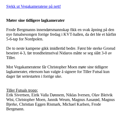
Sjekk ut Vegakameratene på nett!
Møter sine tidligere lagkamerater
Frode Bergmanns innendørsmannskap fikk en svak åpning på den
nye futsalsesongen forrige fredag i KVT-hallen, da det ble et hårfin
5-6-tap for Nordpolen.
De to neste kampene gikk imidlertid bedre. Først ble sterke Grorud
beseiret 4-3, før trondheimsrival Nidaros måtte se seg slått 3-0 av
Tiller.
Mot Vegakameratene får Christopher Moen møte sine tidligere
lagkamerater, ettersom han valgte å signere for Tiller Futsal kun
dager før seriestarten i forrige uke.
Tiller Futsals tropp:
Erik Sivertsen, Eirik Valla Dønnem, Niklas Iversen, Olav Bleivik
Wist, Christopher Moen, Jannik Weum, Magnus Aasarød, Magnus
Bjerke, Christian Eggen Rismark, Michael Karlsen, Frode
Bergmann.