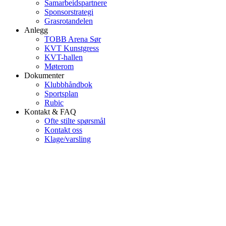
Samarbeidspartnere
Sponsorstrategi
Grasrotandelen
Anlegg
TOBB Arena Sør
KVT Kunstgress
KVT-hallen
Møterom
Dokumenter
Klubbhåndbok
Sportsplan
Rubic
Kontakt & FAQ
Ofte stilte spørsmål
Kontakt oss
Klage/varsling