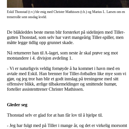
Eskil Thonstad (t.v.) ble enig med Christer Mathissen (t.h.) og Marius L. Larsen om en
trenerrolle sent onsdag kveld.
De blåkleddes beste menn blir forsterket på sidelinjen med Tiller-
gutten Thonstad, som selv har vært mangeårig Tiller-spiller, men
måtte legge tidlig opp grunnet skade.
Nå returnerer han til A-laget, som neste år skal prøve seg mot
motstandere i 4. divisjon avdeling 1.
- Vi er naturligvis veldig fornøyde å ha kommet i havn med en
avtale med Eskil. Han brenner for Tiller-fotballen like mye som vi
gjør, og jeg tror han blir et godt innslag på treningene med sitt
offensive blikk, ærlige tilbakemeldinger og smittende humør,
forteller assistenttrener Christer Mathissen.
Gleder seg
Thonstad selv er glad for at han får lov til å hjelpe til.
- Jeg har fulgt med på Tiller i mange år, og det er virkelig morsomt