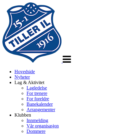
Veksle
navigasjon
Hovedside
Nyheter
Lag & Aktivitet
Lagledelse
For trenere
For foreldre
Banekalender
Arrangementer
Klubben
Innmelding
Vår organisasjon
Dommere