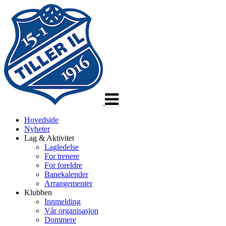
Veksle
navigasjon
Hovedside
Nyheter
Lag & Aktivitet
Lagledelse
For trenere
For foreldre
Banekalender
Arrangementer
Klubben
Innmelding
Vår organisasjon
Dommere