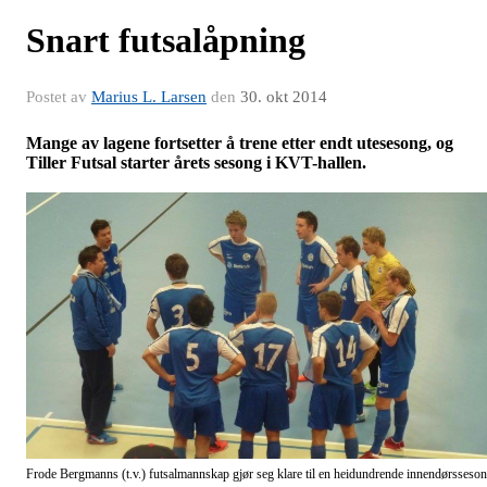
Snart futsalåpning
Postet av
Marius L. Larsen
den
30. okt 2014
Mange av lagene fortsetter å trene etter endt utesesong, og
Tiller Futsal starter årets sesong i KVT-hallen.
Frode Bergmanns (t.v.) futsalmannskap gjør seg klare til en heidundrende innendørsseso