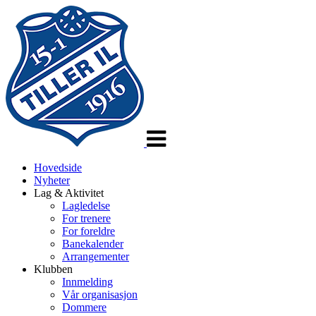
Veksle
navigasjon
Hovedside
Nyheter
Lag & Aktivitet
Lagledelse
For trenere
For foreldre
Banekalender
Arrangementer
Klubben
Innmelding
Vår organisasjon
Dommere