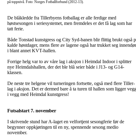
på toppnivå. Foto: Norges Fotballforbund (2012-13).
De blåkledde fra Tillerbyens fotballag er alle ferdige med
høstsesongen i seriesystemet, men fremdeles er det få lag som har
tatt ferie.
Både Tonstad kunstgress og City Syd-banen blir flittig brukt også 
kalde høstdager, mens flere av lagene også har trukket seg innendø
i blant annet KVT-hallen.
Forrige helg var to av våre lag i aksjon i Heimdal Indoor i splitter
nye Heimdalshallen, der det ble blå seier både i J13- og G14-
klassen.
De neste tre helgene vil turneringen fortsette, også med flere Tiller-
lag i aksjon. Det er dermed bare å ta turen til hallen som ligger veg
i vegg med Heimdal kunstgress!
Futsalstart 7. november
I skrivende stund har A-laget en velfortjent sesongferie før de
begynner oppkjøringen til en ny, spennende sesong medio
november.