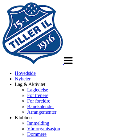
Veksle
navigasjon
Hovedside
Nyheter
Lag & Aktivitet
Lagledelse
For trenere
For foreldre
Banekalender
Arrangementer
Klubben
Innmelding
Vår organisasjon
Dommere