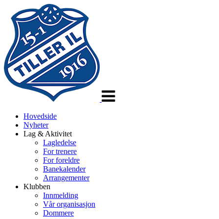
Veksle
navigasjon
Hovedside
Nyheter
Lag & Aktivitet
Lagledelse
For trenere
For foreldre
Banekalender
Arrangementer
Klubben
Innmelding
Vår organisasjon
Dommere