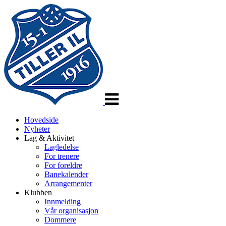
Veksle
navigasjon
Hovedside
Nyheter
Lag & Aktivitet
Lagledelse
For trenere
For foreldre
Banekalender
Arrangementer
Klubben
Innmelding
Vår organisasjon
Dommere