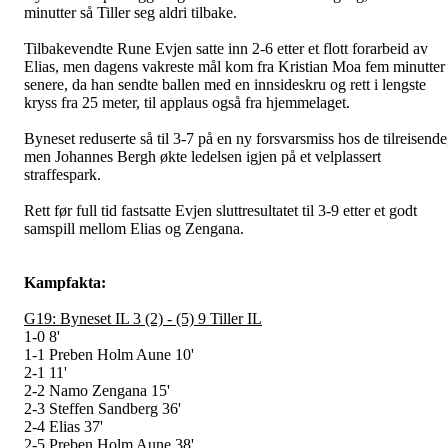
minutter så Tiller seg aldri tilbake.
Tilbakevendte Rune Evjen satte inn 2-6 etter et flott forarbeid av
Elias, men dagens vakreste mål kom fra Kristian Moa fem minutter
senere, da han sendte ballen med en innsideskru og rett i lengste
kryss fra 25 meter, til applaus også fra hjemmelaget.
Byneset reduserte så til 3-7 på en ny forsvarsmiss hos de tilreisende
men Johannes Bergh økte ledelsen igjen på et velplassert
straffespark.
Rett før full tid fastsatte Evjen sluttresultatet til 3-9 etter et godt
samspill mellom Elias og Zengana.
Kampfakta:
G19: Byneset IL 3 (2) - (5) 9 Tiller IL
1-0 8'
1-1 Preben Holm Aune 10'
2-1 11'
2-2 Namo Zengana 15'
2-3 Steffen Sandberg 36'
2-4 Elias 37'
2-5 Preben Holm Aune 38'