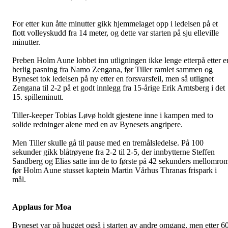
For etter kun åtte minutter gikk hjemmelaget opp i ledelsen på et
flott volleyskudd fra 14 meter, og dette var starten på sju elleville
minutter.
Preben Holm Aune lobbet inn utligningen ikke lenge etterpå etter e
herlig pasning fra Namo Zengana, før Tiller ramlet sammen og
Byneset tok ledelsen på ny etter en forsvarsfeil, men så utlignet
Zengana til 2-2 på et godt innlegg fra 15-årige Erik Arntsberg i det
15. spilleminutt.
Tiller-keeper Tobias Løvø holdt gjestene inne i kampen med to
solide redninger alene med en av Bynesets angripere.
Men Tiller skulle gå til pause med en tremålsledelse. På 100
sekunder gikk blåtrøyene fra 2-2 til 2-5, der innbytterne Steffen
Sandberg og Elias satte inn de to første på 42 sekunders mellomro
før Holm Aune stusset kaptein Martin Vårhus Thranas frispark i
mål.
Applaus for Moa
Byneset var på hugget også i starten av andre omgang, men etter 6