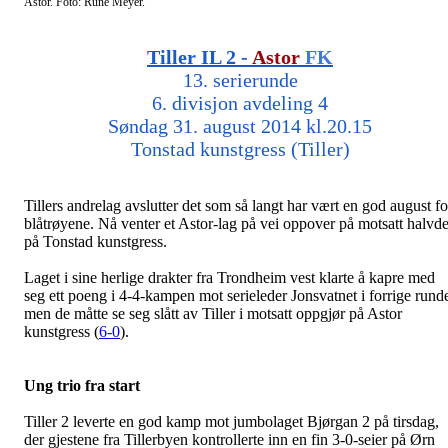
Astor. Foto: Rune Meyer.
Tiller IL 2 -
Astor
FK
13. serierunde
6. divisjon avdeling 4
Søndag 31. august 2014 kl.20.15
Tonstad kunstgress (Tiller)
Tillers andrelag avslutter det som så langt har vært en god august fo
blåtrøyene. Nå venter et Astor-lag på vei oppover på motsatt halvde
på Tonstad kunstgress.
Laget i sine herlige drakter fra Trondheim vest klarte å kapre med
seg ett poeng i 4-4-kampen mot serieleder Jonsvatnet i forrige rund
men de måtte se seg slått av Tiller i motsatt oppgjør på Astor
kunstgress (
6-0
).
Ung trio fra start
Tiller 2 leverte en god kamp mot jumbolaget Bjørgan 2 på tirsdag,
der gjestene fra Tillerbyen kontrollerte inn en fin 3-0-seier på Ørn