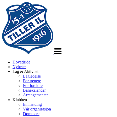
Veksle
navigasjon
Hovedside
Nyheter
Lag & Aktivitet
Lagledelse
For trenere
For foreldre
Banekalender
Arrangementer
Klubben
Innmelding
Vår organisasjon
Dommere