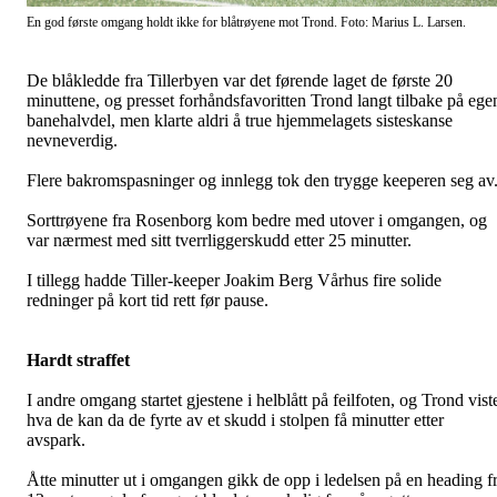
En god første omgang holdt ikke for blåtrøyene mot Trond. Foto: Marius L. Larsen.
De blåkledde fra Tillerbyen var det førende laget de første 20
minuttene, og presset forhåndsfavoritten Trond langt tilbake på ege
banehalvdel, men klarte aldri å true hjemmelagets sisteskanse
nevneverdig.
Flere bakromspasninger og innlegg tok den trygge keeperen seg av
Sorttrøyene fra Rosenborg kom bedre med utover i omgangen, og
var nærmest med sitt tverrliggerskudd etter 25 minutter.
I tillegg hadde Tiller-keeper Joakim Berg Vårhus fire solide
redninger på kort tid rett før pause.
Hardt straffet
I andre omgang startet gjestene i helblått på feilfoten, og Trond vist
hva de kan da de fyrte av et skudd i stolpen få minutter etter
avspark.
Åtte minutter ut i omgangen gikk de opp i ledelsen på en heading f