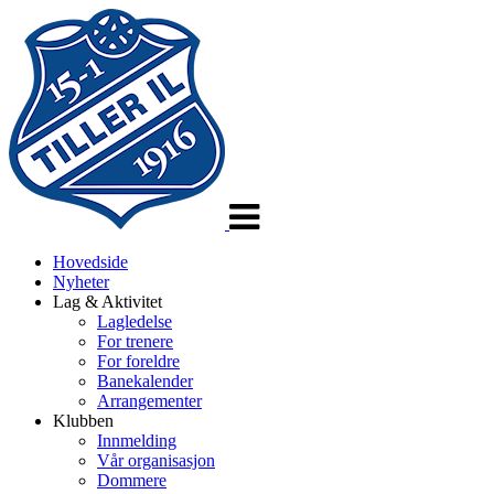
Veksle
navigasjon
Hovedside
Nyheter
Lag & Aktivitet
Lagledelse
For trenere
For foreldre
Banekalender
Arrangementer
Klubben
Innmelding
Vår organisasjon
Dommere