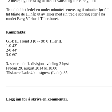
12 meter, og derfra og ut ble det vanskelig for våre gutter.
Trond doblet ledelsen under minuttet senere, og ti minutter før full
tid blåste de all håp ut av Tiller med sin tredje scoring etter å ha
rundet Berg Vårhus i Tiller-buret.
Kampfakta:
G14: IL Trond 3 (0) - (0) 0 Tiller IL
1-0 43'
2-0 44'
3-0 60'
3. serierunde 1. divisjon avdeling 2 høst
Fredag 29. august 2014 kl.18.00
Tilskuere Lade 4 kunstgress (Lade): 35
Logg inn for å skrive en kommentar.