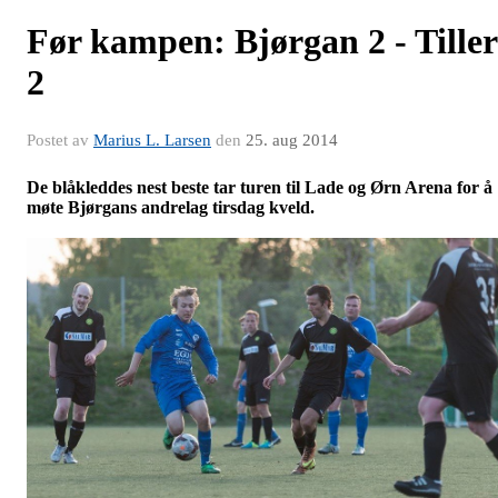
Før kampen: Bjørgan 2 - Tiller
2
Postet av
Marius L. Larsen
den
25. aug 2014
De blåkleddes nest beste tar turen til Lade og Ørn Arena for å
møte Bjørgans andrelag tirsdag kveld.