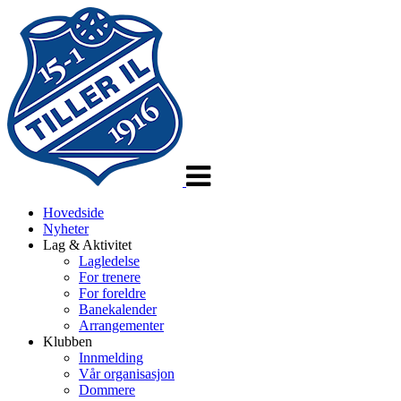
Veksle
navigasjon
Hovedside
Nyheter
Lag & Aktivitet
Lagledelse
For trenere
For foreldre
Banekalender
Arrangementer
Klubben
Innmelding
Vår organisasjon
Dommere