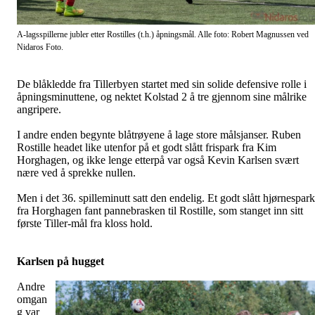
A-lagsspillerne jubler etter Rostilles (t.h.) åpningsmål. Alle foto: Robert Magnussen ved
Nidaros Foto.
De blåkledde fra Tillerbyen startet med sin solide defensive rolle i
åpningsminuttene, og nektet Kolstad 2 å tre gjennom sine målrike
angripere.
I andre enden begynte blåtrøyene å lage store målsjanser. Ruben
Rostille headet like utenfor på et godt slått frispark fra Kim
Horghagen, og ikke lenge etterpå var også Kevin Karlsen svært
nære ved å sprekke nullen.
Men i det 36. spilleminutt satt den endelig. Et godt slått hjørnespark
fra Horghagen fant pannebrasken til Rostille, som stanget inn sitt
første Tiller-mål fra kloss hold.
Karlsen på hugget
Andre
omgan
g var