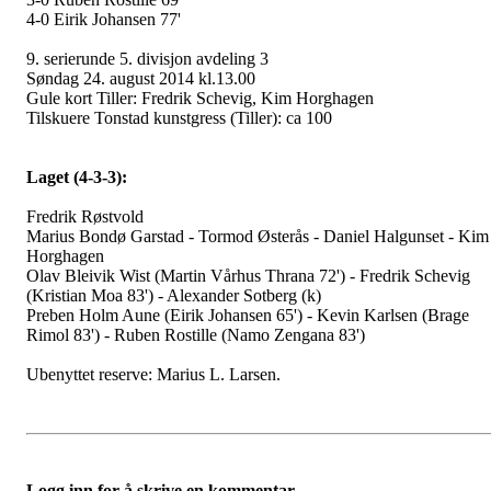
4-0 Eirik Johansen 77'
9. serierunde 5. divisjon avdeling 3
Søndag 24. august 2014 kl.13.00
Gule kort Tiller: Fredrik Schevig, Kim Horghagen
Tilskuere Tonstad kunstgress (Tiller): ca 100
Laget (4-3-3):
Fredrik Røstvold
Marius Bondø Garstad - Tormod Østerås - Daniel Halgunset - Kim
Horghagen
Olav Bleivik Wist (Martin Vårhus Thrana 72') - Fredrik Schevig
(Kristian Moa 83') - Alexander Sotberg (k)
Preben Holm Aune (Eirik Johansen 65') - Kevin Karlsen (Brage
Rimol 83') - Ruben Rostille (Namo Zengana 83')
Ubenyttet reserve: Marius L. Larsen.
Logg inn for å skrive en kommentar.