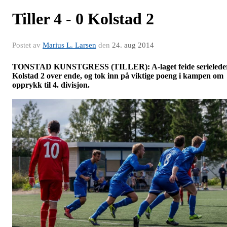
Tiller 4 - 0 Kolstad 2
Postet av
Marius L. Larsen
den
24. aug 2014
TONSTAD KUNSTGRESS (TILLER): A-laget feide serielede
Kolstad 2 over ende, og tok inn på viktige poeng i kampen om
opprykk til 4. divisjon.