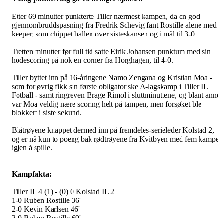
Etter 69 minutter punkterte Tiller nærmest kampen, da en god
gjennombruddspasning fra Fredrik Schevig fant Rostille alene med
keeper, som chippet ballen over sisteskansen og i mål til 3-0.
Tretten minutter før full tid satte Eirik Johansen punktum med sin
hodescoring på nok en corner fra Horghagen, til 4-0.
Tiller byttet inn på 16-åringene Namo Zengana og Kristian Moa -
som for øvrig fikk sin første obligatoriske A-lagskamp i Tiller IL
Fotball - samt ringreven Brage Rimol i sluttminuttene, og blant ann
var Moa veldig nære scoring helt på tampen, men forsøket ble
blokkert i siste sekund.
Blåtrøyene knappet dermed inn på fremdeles-serieleder Kolstad 2,
og er nå kun to poeng bak rødtrøyene fra Kvitbyen med fem kamp
igjen å spille.
Kampfakta:
Tiller IL 4 (1) - (0) 0 Kolstad IL 2
1-0 Ruben Rostille 36'
2-0 Kevin Karlsen 46'
3-0 Ruben Rostille 69'