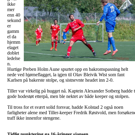
ikke
mer
enn 40
sekund
er
gamm
el da
hjemm
elaget
doblet
ledelse
n.
Hurtige Preben Holm Aune spurtet opp en bakromspasning helt
nede ved hjørneflagget, la igjen til Olav Bleivik Wist som fant
Karlsen på bakerste stolpe, og sistnevnte headet inn 2-0.
Tiller var virkelig på hugget nå. Kaptein Alexander Sotberg hadde 
gode hodestøt etterpå, men ble nektet av både keeper og stolpen.
Til tross for et svært solid forsvar, hadde Kolstad 2 også noen
farligheter alene med Tiller-keeper Fredrik Røstvold, men forsøken
traff ikke innenfor stengene.
Tidlig punktering ga 16-åringer sjansen