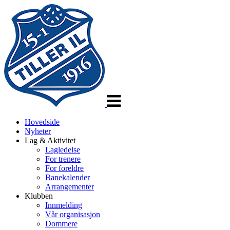
Veksle
navigasjon
Hovedside
Nyheter
Lag & Aktivitet
Lagledelse
For trenere
For foreldre
Banekalender
Arrangementer
Klubben
Innmelding
Vår organisasjon
Dommere