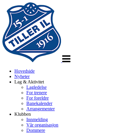
Veksle
navigasjon
Hovedside
Nyheter
Lag & Aktivitet
Lagledelse
For trenere
For foreldre
Banekalender
Arrangementer
Klubben
Innmelding
Vår organisasjon
Dommere