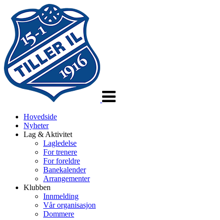
Veksle
navigasjon
Hovedside
Nyheter
Lag & Aktivitet
Lagledelse
For trenere
For foreldre
Banekalender
Arrangementer
Klubben
Innmelding
Vår organisasjon
Dommere