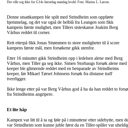
Det ville seg ikke for G14s førstelag mandag kveld. Foto: Marius L. Larsen.
Denne utsattkampen ble spilt med Strindheim som oppførte
hjemmelag, og det var også de helblå fra Leangen som fikk
kampens første mulighet, men Tillers sisteskanse Joakim Berg
Vårhus reddet til corner.
Rett etterpå fikk Jonas Strømmen to store muligheter til å score
kampens første mål, men forsøkene gikk utenfor.
Etter 16 minutter gikk Strindheim opp i ledelsen alene med Berg
Vårhus, men Tiller ga seg ikke. Simen Storhaugs forsøk alene med
keeper ble glimrende reddet med en benparade av Strindheims
keeper, før Mikael Tørset Johnsens forsøk fra distanse traff
tverrligger.
Ikke lenge etter på var Berg Vårhus god å ha da han reddet to fors
fra Strindheims angripere.
Et lite håp
Kampen var litt til å ta og føle på i minuttene etter sidebytte, men d
var Strindheim som kunne juble først da en Tiller-spiller var uheldi