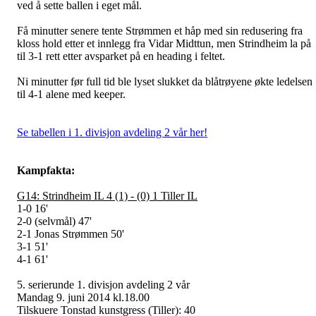
ved å sette ballen i eget mål.
Få minutter senere tente Strømmen et håp med sin redusering fra
kloss hold etter et innlegg fra Vidar Midttun, men Strindheim la på
til 3-1 rett etter avsparket på en heading i feltet.
Ni minutter før full tid ble lyset slukket da blåtrøyene økte ledelsen
til 4-1 alene med keeper.
Se tabellen i 1. divisjon avdeling 2 vår her!
Kampfakta:
G14: Strindheim IL 4 (1) - (0) 1 Tiller IL
1-0 16'
2-0 (selvmål) 47'
2-1 Jonas Strømmen 50'
3-1 51'
4-1 61'
5. serierunde 1. divisjon avdeling 2 vår
Mandag 9. juni 2014 kl.18.00
Tilskuere Tonstad kunstgress (Tiller): 40