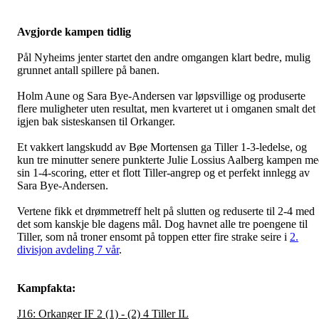
Avgjorde kampen tidlig
Pål Nyheims jenter startet den andre omgangen klart bedre, mulig
grunnet antall spillere på banen.
Holm Aune og Sara Bye-Andersen var løpsvillige og produserte
flere muligheter uten resultat, men kvarteret ut i omganen smalt det
igjen bak sisteskansen til Orkanger.
Et vakkert langskudd av Bøe Mortensen ga Tiller 1-3-ledelse, og
kun tre minutter senere punkterte Julie Lossius Aalberg kampen m
sin 1-4-scoring, etter et flott Tiller-angrep og et perfekt innlegg av
Sara Bye-Andersen.
Vertene fikk et drømmetreff helt på slutten og reduserte til 2-4 med
det som kanskje ble dagens mål. Dog havnet alle tre poengene til
Tiller, som nå troner ensomt på toppen etter fire strake seire i
2.
divisjon avdeling 7 vår
.
Kampfakta:
J16: Orkanger IF 2 (1) - (2) 4 Tiller IL