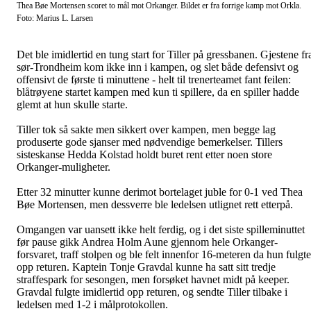
Thea Bøe Mortensen scoret to mål mot Orkanger. Bildet er fra forrige kamp mot Orkla.
Foto: Marius L. Larsen
Det ble imidlertid en tung start for Tiller på gressbanen. Gjestene fr
sør-Trondheim kom ikke inn i kampen, og slet både defensivt og
offensivt de første ti minuttene - helt til trenerteamet fant feilen:
blåtrøyene startet kampen med kun ti spillere, da en spiller hadde
glemt at hun skulle starte.
Tiller tok så sakte men sikkert over kampen, men begge lag
produserte gode sjanser med nødvendige bemerkelser. Tillers
sisteskanse Hedda Kolstad holdt buret rent etter noen store
Orkanger-muligheter.
Etter 32 minutter kunne derimot bortelaget juble for 0-1 ved Thea
Bøe Mortensen, men dessverre ble ledelsen utlignet rett etterpå.
Omgangen var uansett ikke helt ferdig, og i det siste spilleminuttet
før pause gikk Andrea Holm Aune gjennom hele Orkanger-
forsvaret, traff stolpen og ble felt innenfor 16-meteren da hun fulgte
opp returen. Kaptein Tonje Gravdal kunne ha satt sitt tredje
straffespark for sesongen, men forsøket havnet midt på keeper.
Gravdal fulgte imidlertid opp returen, og sendte Tiller tilbake i
ledelsen med 1-2 i målprotokollen.