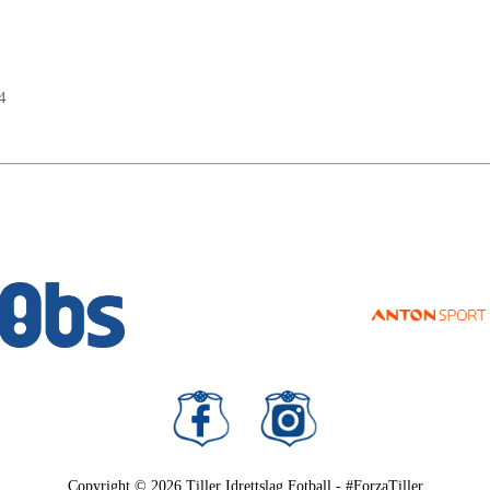
4
Copyright © 2026
Tiller Idrettslag Fotball - #ForzaTiller