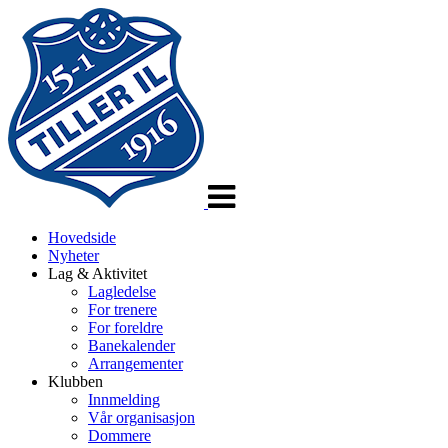
Veksle
navigasjon
Hovedside
Nyheter
Lag & Aktivitet
Lagledelse
For trenere
For foreldre
Banekalender
Arrangementer
Klubben
Innmelding
Vår organisasjon
Dommere