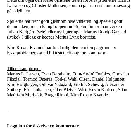
Dette blir også den første offisielle testen for A-lagstrenerne Marius
L. Larsen og Christer Mathissen, som nå går inn i sin andre sesong
på sidelinjen.
Spillerne har trent godt gjennom hele vinteren, og spesielt godt
denne uken, men i kamptroppen mot Sjetne finner man verken
Julian Karlgård (sete) eller nysigneringen Marius Bondø Garstad
(lyske). I tillegg er keeper Marius Lyng bortreist.
Kim Roxan Kvande har trent rolig denne uken på grunn av
lyskeproblemer, og vil bli testet tett opp mot kampstart.
Tillers kamptropp:
Marius L. Larsen, Even Bergheim, Tom-André Drabløs, Christian
Fiksdal, Tormod Østerås, Torkel Wahl-Olsen, Daniel Halgunset,
Kim Horghagen, Oddvar Ystgaard, Fredrik Schevig, Alexander
Sotberg, Eirik Johansen, Olav Bleivik Wist, Kevin Karlsen, Stian
Mathisen Myrbekk, Brage Rimol, Kim Roxan Kvande..
Logg inn for å skrive en kommentar.