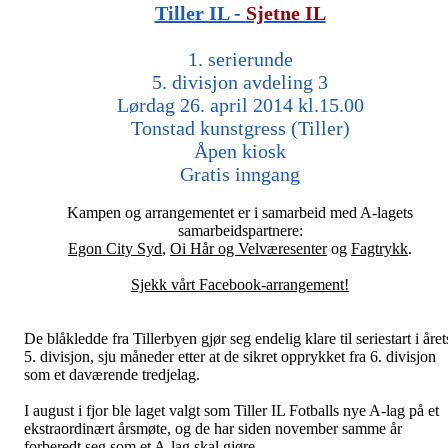
Tiller IL -
Sjetne IL
1. serierunde
5. divisjon avdeling 3
Lørdag 26. april 2014 kl.15.00
Tonstad kunstgress (Tiller)
Åpen kiosk
Gratis inngang
Kampen og arrangementet er i samarbeid med A-lagets
samarbeidspartnere:
Egon City Syd
,
Oi Hår og Velværesenter
og
Fagtrykk
.
Sjekk vårt Facebook-arrangement!
De blåkledde fra Tillerbyen gjør seg endelig klare til seriestart i året
5. divisjon, sju måneder etter at de sikret opprykket fra 6. divisjon
som et daværende tredjelag.
I august i fjor ble laget valgt som Tiller IL Fotballs nye A-lag på et
ekstraordinært årsmøte, og de har siden november samme år
forberedt seg som et A-lag skal gjøre.