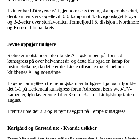
I vinter har blåtrøyene gått gjennom seks treningskamper ubeseiret,
deriblant en sterk og ellevill 6-6-kamp mot 4. divisjonslaget Frøya
og 3-2-seier over storfavoritten Tomrefjord i 5. divisjon i Nordmøre
og Romsdal fotballkrets.
Jevne oppgjør tidligere
Sjetne er motstander i den første A-lagskampen på Tonstad
kunstgress på over halvannet år, og dette blir også en kamp for
historiebøkene, da dette er det første offisielle møtet mellom
klubbenes A-lag noensinne.
Lagene har møttes i tre treningskamper tidligere. I januar i fjor ble
det 1-1 på Lerkendal kunstgress foran Adresseavisens web-TV-
kameraer, før daværende Tiller 3 seiret 3-1 rett før høstoppstarten i
august.
I februar ble det 2-2 og et nytt uavgjort på Tempe kunstgress.
Karlgård og Garstad ute - Kvande usikker