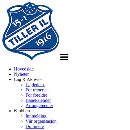
Veksle
navigasjon
Hovedside
Nyheter
Lag & Aktivitet
Lagledelse
For trenere
For foreldre
Banekalender
Arrangementer
Klubben
Innmelding
Vår organisasjon
Dommere