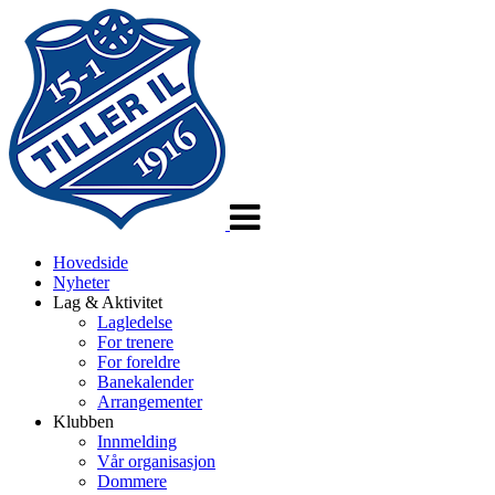
Veksle
navigasjon
Hovedside
Nyheter
Lag & Aktivitet
Lagledelse
For trenere
For foreldre
Banekalender
Arrangementer
Klubben
Innmelding
Vår organisasjon
Dommere