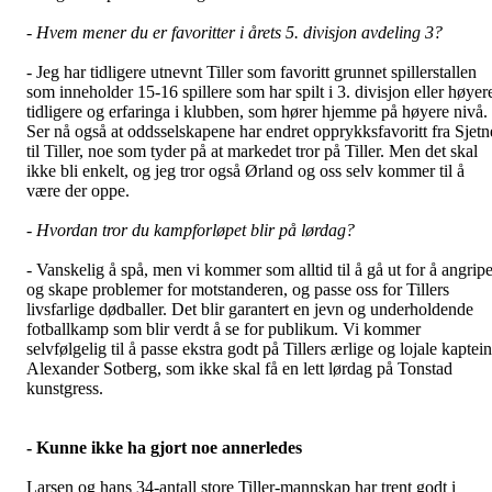
- Hvem mener du er favoritter i årets 5. divisjon avdeling 3?
- Jeg har tidligere utnevnt Tiller som favoritt grunnet spillerstallen
som inneholder 15-16 spillere som har spilt i 3. divisjon eller høyer
tidligere og erfaringa i klubben, som hører hjemme på høyere nivå.
Ser nå også at oddsselskapene har endret opprykksfavoritt fra Sjetn
til Tiller, noe som tyder på at markedet tror på Tiller. Men det skal
ikke bli enkelt, og jeg tror også Ørland og oss selv kommer til å
være der oppe.
- Hvordan tror du kampforløpet blir på lørdag?
- Vanskelig å spå, men vi kommer som alltid til å gå ut for å angrip
og skape problemer for motstanderen, og passe oss for Tillers
livsfarlige dødballer. Det blir garantert en jevn og underholdende
fotballkamp som blir verdt å se for publikum. Vi kommer
selvfølgelig til å passe ekstra godt på Tillers ærlige og lojale kaptein
Alexander Sotberg, som ikke skal få en lett lørdag på Tonstad
kunstgress.
- Kunne ikke ha gjort noe annerledes
Larsen og hans 34-antall store Tiller-mannskap har trent godt i