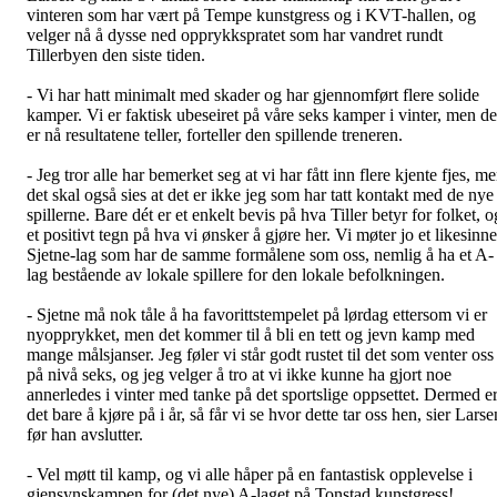
vinteren som har vært på Tempe kunstgress og i KVT-hallen, og
velger nå å dysse ned opprykkspratet som har vandret rundt
Tillerbyen den siste tiden.
- Vi har hatt minimalt med skader og har gjennomført flere solide
kamper. Vi er faktisk ubeseiret på våre seks kamper i vinter, men de
er nå resultatene teller, forteller den spillende treneren.
- Jeg tror alle har bemerket seg at vi har fått inn flere kjente fjes, m
det skal også sies at det er ikke jeg som har tatt kontakt med de nye
spillerne. Bare dét er et enkelt bevis på hva Tiller betyr for folket, o
et positivt tegn på hva vi ønsker å gjøre her. Vi møter jo et likesinne
Sjetne-lag som har de samme formålene som oss, nemlig å ha et A-
lag bestående av lokale spillere for den lokale befolkningen.
- Sjetne må nok tåle å ha favorittstempelet på lørdag ettersom vi er
nyopprykket, men det kommer til å bli en tett og jevn kamp med
mange målsjanser. Jeg føler vi står godt rustet til det som venter oss
på nivå seks, og jeg velger å tro at vi ikke kunne ha gjort noe
annerledes i vinter med tanke på det sportslige oppsettet. Dermed e
det bare å kjøre på i år, så får vi se hvor dette tar oss hen, sier Larse
før han avslutter.
- Vel møtt til kamp, og vi alle håper på en fantastisk opplevelse i
gjensynskampen for (det nye) A-laget på Tonstad kunstgress!