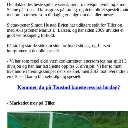
De blåkleddes beste spillere serieåpner i 5. divisjon avdeling 3 mot
Sjetne på Tonstad kunstgress på lørdag, og dette blir et spesielt møt
mellom to trenere som til daglig er enige om det aller meste.
Sjetne-trener Simon Hustad Evjen har tidligere spilt for Tiller og
med A-lagstrener Marius L. Larsen, og har siden 2009 utviklet et
godt vennskapelig forhold.
På lørdag står de side om side for hvert sitt lag, og Larsen
innrømmer at det blir spesielt.
- Vi har som regel aldri vært konkurrenter, ettersom jeg har spilt i 3.
divisjon og han har tatt Sjetne opp fra 6. divisjon. Vi har jo møtt
hverandre i treningskamper det siste året, men å stå mot hverandre i
en offisiell kamp blir selvfølgelig spesielt.
Kommer du på Tonstad kunstgress på lørdag?
- Markedet tror på Tiller