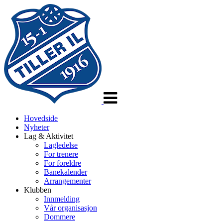
Veksle
navigasjon
Hovedside
Nyheter
Lag & Aktivitet
Lagledelse
For trenere
For foreldre
Banekalender
Arrangementer
Klubben
Innmelding
Vår organisasjon
Dommere