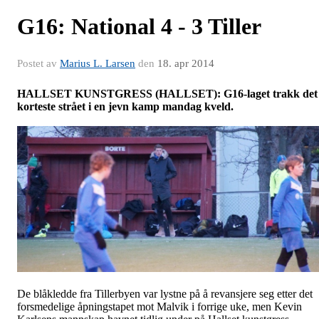
G16: National 4 - 3 Tiller
Postet av
Marius L. Larsen
den
18. apr 2014
HALLSET KUNSTGRESS (HALLSET): G16-laget trakk det
korteste strået i en jevn kamp mandag kveld.
De blåkledde fra Tillerbyen var lystne på å revansjere seg etter det
forsmedelige åpningstapet mot Malvik i forrige uke, men Kevin