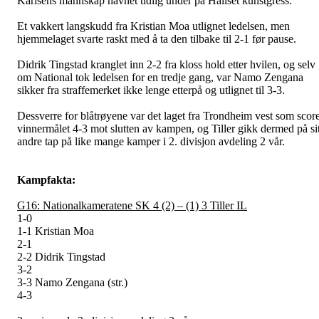
Karlsens mannskap havnet tidlig under på Hallset kunstgress.
Et vakkert langskudd fra Kristian Moa utlignet ledelsen, men
hjemmelaget svarte raskt med å ta den tilbake til 2-1 før pause.
Didrik Tingstad kranglet inn 2-2 fra kloss hold etter hvilen, og selv
om National tok ledelsen for en tredje gang, var Namo Zengana
sikker fra straffemerket ikke lenge etterpå og utlignet til 3-3.
Dessverre for blåtrøyene var det laget fra Trondheim vest som score
vinnermålet 4-3 mot slutten av kampen, og Tiller gikk dermed på sit
andre tap på like mange kamper i 2. divisjon avdeling 2 vår.
Kampfakta:
G16: Nationalkameratene SK 4 (2) – (1) 3 Tiller IL
1-0
1-1 Kristian Moa
2-1
2-2 Didrik Tingstad
3-2
3-3 Namo Zengana (str.)
4-3