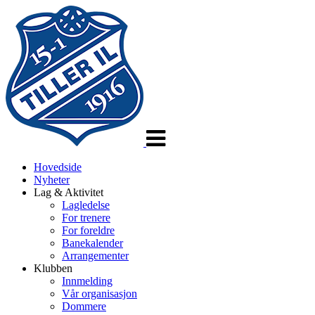
Veksle
navigasjon
Hovedside
Nyheter
Lag & Aktivitet
Lagledelse
For trenere
For foreldre
Banekalender
Arrangementer
Klubben
Innmelding
Vår organisasjon
Dommere