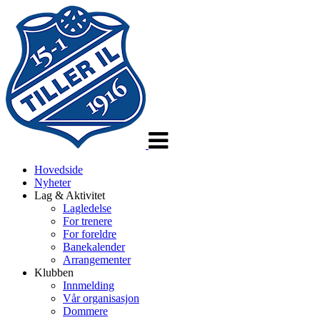
Veksle
navigasjon
Hovedside
Nyheter
Lag & Aktivitet
Lagledelse
For trenere
For foreldre
Banekalender
Arrangementer
Klubben
Innmelding
Vår organisasjon
Dommere