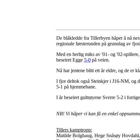
De blåkledde fra Tillerbyen håper å nå nest
regionale førsterunden på grunnlag av fjorår
Med en herlig miks av '01- og '02-spillere,
beseiret Egge
5-0
på veien.
Nå har jentene blitt ett år eldre, og de er k
I fjor deltok også Steinkjer i J16-NM, og de
5-1 på hjemmebane.
I år beseiret gultrøyene Sverre 5-2 i forrig
NB! Vi håper vi kan få en enkel oppsummeri
Tillers kamptropp:
Matilde Bolghaug, Hege Snåsøy Hovdahl, I