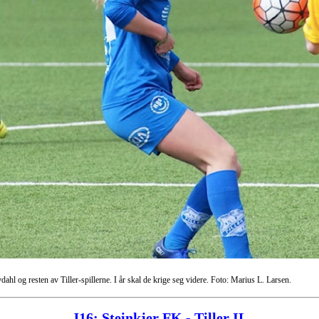
hl og resten av Tiller-spillerne. I år skal de krige seg videre. Foto: Marius L. Larsen.
J16: Steinkjer FK - Tiller IL