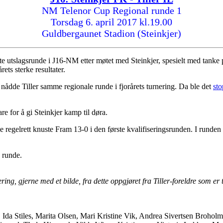
NM Telenor Cup Regional runde 1
Torsdag 6. april 2017 kl.19.00
Guldbergaunet Stadion (Steinkjer)
e utslagsrunde i J16-NM etter møtet med Steinkjer, spesielt med tanke på
ets sterke resultater.
 nådde Tiller samme regionale runde i fjorårets turnering. Da ble det
st
lare for å gi Steinkjer kamp til døra.
 regelrett knuste Fram 13-0 i den første kvalifiseringsrunden. I runden et
e runde.
ng, gjerne med et bilde, fra dette oppgjøret fra Tiller-foreldre som er 
da Stiles, Marita Olsen, Mari Kristine Vik, Andrea Sivertsen Brohol