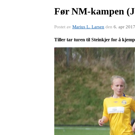
Før NM-kampen (J16
Postet av
Marius L. Larsen
den
6. apr 201
Tiller tar turen til Steinkjer for å kj