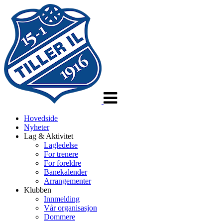
Veksle
navigasjon
Hovedside
Nyheter
Lag & Aktivitet
Lagledelse
For trenere
For foreldre
Banekalender
Arrangementer
Klubben
Innmelding
Vår organisasjon
Dommere