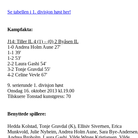
Se tabellen i 1. divisjon høst her!
Kampfakta:
J14: Tiller IL 4 (1) – (0) 2 Byåsen IL
1-0 Andrea Holm Aune 27′
1-1 39′
1-2 53′
2-2 Laura Gashi 54′
3-2 Tonje Gravdal 55′
4-2 Celine Vevle 67′
9. serierunde 1. divisjon høst
Onsdag 16. oktober 2013 kl.19.00
Tilskuere Tonstad kunstgress: 70
Benyttede spillere:
Hedda Kolstad, Tonje Gravdal (K), Ellisiv Sivertsen, Erica
Munkvold, Julie Nyheim, Andrea Holm Aune, Sara Bye-Andersen
Andrea Broholm, Laura Gashi, Vilde Winge Kristiansen, Vilde