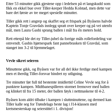
Etter 53 minutter gikk gjestene opp i ledelsen på et langskudd som
fikk en ekkel bue over Tiller-keeper Hedda Kolstad, men dette var
bare det første av tre meget spesielle minutter.
Tiller gikk rett i angrep og skaffet seg et frispark på Byåsens halvde
Kaptein Tonje Gravdals innlegg spratt over keeper og på vei utenfo
mål, men Laura Gashi sprang ballen i mål fra én meters hold.
Rett etterpå ble det ny Tiller-jubel da forrige måls rollefordeling var
omvendt. Gashis hjørnespark fant pannebrasken til Gravdal, som
stanget inn 3-2 til hjemmelaget.
Vevle sikret seieren
Minuttene gikk, og Byåsen var for all del ikke ferdige med kampen
men et iherdig Tiller-forsvar hindret ny utligning.
Tre minutter før full tid bestemte imidlertid Celine Vevle seg for å
punktere kampen. Midtbanespilleren stormet fremover med ballen
og klinket til fra 15 meter, der ballen føyk i nettmaskene til 4-2.
Byåsen kom aldri tilbake i kampen i sluttminuttene, og dermed kan
Tiller kalle seg for Trøndelags beste lag i J14-klassen med
kretsmesterskap og seierstittel i 1. divisjon!