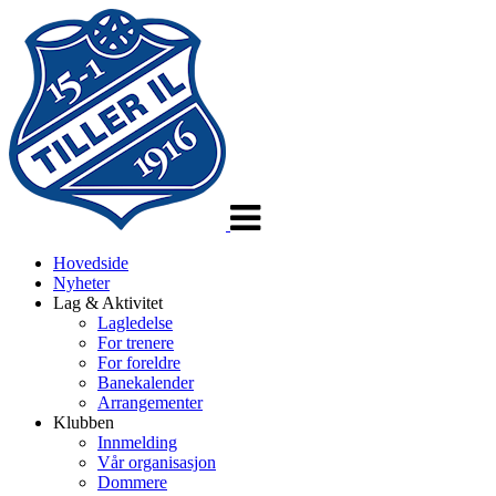
Veksle
navigasjon
Hovedside
Nyheter
Lag & Aktivitet
Lagledelse
For trenere
For foreldre
Banekalender
Arrangementer
Klubben
Innmelding
Vår organisasjon
Dommere