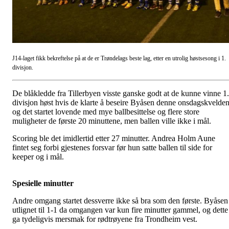
J14-laget fikk bekreftelse på at de er Trøndelags beste lag, etter en utrolig høstsesong i 1.
divisjon.
De blåkledde fra Tillerbyen visste ganske godt at de kunne vinne 1.
divisjon høst hvis de klarte å beseire Byåsen denne onsdagskvelden
og det startet lovende med mye ballbesittelse og flere store
muligheter de første 20 minuttene, men ballen ville ikke i mål.
Scoring ble det imidlertid etter 27 minutter. Andrea Holm Aune
fintet seg forbi gjestenes forsvar før hun satte ballen til side for
keeper og i mål.
Spesielle minutter
Andre omgang startet dessverre ikke så bra som den første. Byåsen
utlignet til 1-1 da omgangen var kun fire minutter gammel, og dette
ga tydeligvis mersmak for rødtrøyene fra Trondheim vest.