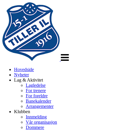
Veksle
navigasjon
Hovedside
Nyheter
Lag & Aktivitet
Lagledelse
For trenere
For foreldre
Banekalender
Arrangementer
Klubben
Innmelding
Vår organisasjon
Dommere