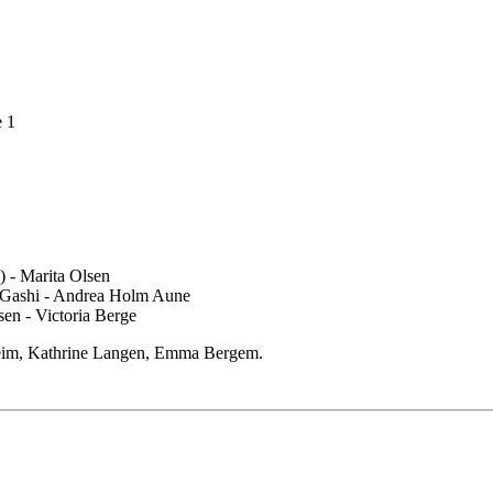
e 1
) - Marita Olsen
a Gashi - Andrea Holm Aune
en - Victoria Berge
yheim, Kathrine Langen, Emma Bergem.