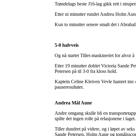
Trøndelags beste J16-lag gikk rett i strup
Etter ni minutter rundet Andrea Holm Aune k
Kun to minutter senere smalt det i Abrahal
5-0 halvveis
Og nå startet Tiller-maskineriet for alvor å
Etter 19 minutter doblet Victoria Sande Pe
Petersen på til 3-0 fra kloss hold.
Kaptein Celine Kleiven Vevle hamret inn 4
pauseresultatet.
Andrea Mål Aune
Andre omgang skulle bli en transportetappe,
spilte det ingen rolle på relasjonene i laget.
Tiller dundret på videre, og i løpet av seks
Sande Petersen, Holm Aune og tomålsscore