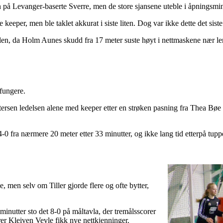
en på Levanger-baserte Sverre, men de store sjansene uteble i åpningsmi
eeper, men ble taklet akkurat i siste liten. Dog var ikke dette det sist
len, da Holm Aunes skudd fra 17 meter suste høyt i nettmaskene nær leng
 fungere.
tersen ledelsen alene med keeper etter en strøken pasning fra Thea Bøe
-0 fra nærmere 20 meter etter 33 minutter, og ikke lang tid etterpå tu
 men selv om Tiller gjorde flere og ofte bytter,
 minutter sto det 8-0 på måltavla, der tremålsscorer
r Kleiven Vevle fikk nye nettkjenninger.