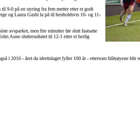
il 9-0 på en styring fra fem metter etter et godt
erge og Laura Gashi la på til henholdsvis 10- og 11-
siste avsparket, men fire minutter før slutt fastsatte
 Aune sluttresultatet til 12-1 etter et herlig
gså i 2016 - året da idrettslaget fyller 100 år - ettersom blåtrøyene blir 