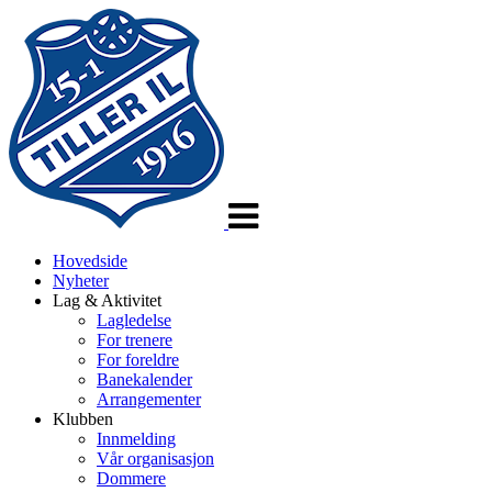
Veksle
navigasjon
Hovedside
Nyheter
Lag & Aktivitet
Lagledelse
For trenere
For foreldre
Banekalender
Arrangementer
Klubben
Innmelding
Vår organisasjon
Dommere