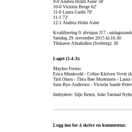
9-0 Andrea Holm Aune 58'
10-0 Victoria Berge 62'
11-0 Laura Gashi 70'
11-1 72'
12-1 Andrea Holm Aune
Kvalifisering 0. divisjon J17 - utslagsrund
Søndag 29. november 2015 kl.16.30
Tilskuere Abrahallen (Sveberg): 30
Laget (3-4-3):
Mayliss Fremo
Erica Munkvold - Celine Kleiven Vevle (k
Tiril Olsen - Thea Bøe Mortensen - Laur
Sara Bye-Andersen - Victoria Sande Peters
Innbyttere: Silje Beien, Julie Tørstad N
Logg inn for å skrive en kommentar.