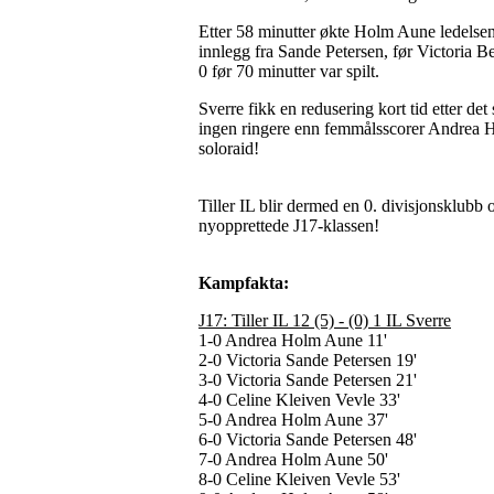
Etter 58 minutter økte Holm Aune ledelsen t
innlegg fra Sande Petersen, før Victoria B
0 før 70 minutter var spilt.
Sverre fikk en redusering kort tid etter det 
ingen ringere enn femmålsscorer Andrea Holm
soloraid!
Tiller IL blir dermed en 0. divisjonsklubb o
nyopprettede J17-klassen!
Kampfakta:
J17: Tiller IL 12 (5) - (0) 1 IL Sverre
1-0 Andrea Holm Aune 11'
2-0 Victoria Sande Petersen 19'
3-0 Victoria Sande Petersen 21'
4-0 Celine Kleiven Vevle 33'
5-0 Andrea Holm Aune 37'
6-0 Victoria Sande Petersen 48'
7-0 Andrea Holm Aune 50'
8-0 Celine Kleiven Vevle 53'