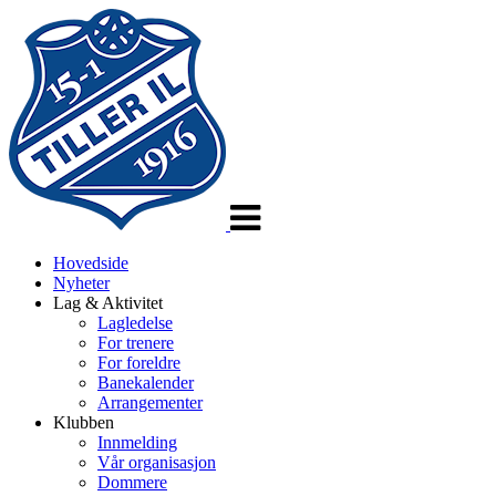
Veksle
navigasjon
Hovedside
Nyheter
Lag & Aktivitet
Lagledelse
For trenere
For foreldre
Banekalender
Arrangementer
Klubben
Innmelding
Vår organisasjon
Dommere