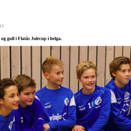
15
og gull i Flatås Julecup i helga.