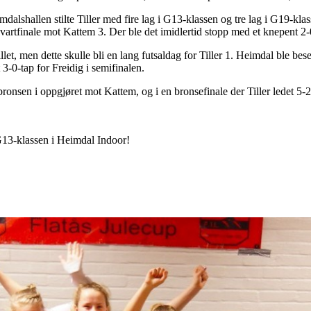
alshallen stilte Tiller med fire lag i G13-klassen og tre lag i G19-klasse
l kvartfinale mot Kattem 3. Der ble det imidlertid stopp med et knepent 2-
illet, men dette skulle bli en lang futsaldag for Tiller 1. Heimdal ble besei
 3-0-tap for Freidig i semifinalen.
ronsen i oppgjøret mot Kattem, og i en bronsefinale der Tiller ledet 5-2
 G13-klassen i Heimdal Indoor!