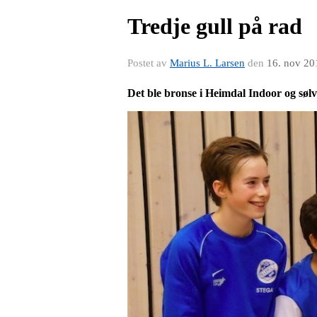
Tredje gull på rad
Postet av
Marius L. Larsen
den
16. nov 20
Det ble bronse i Heimdal Indoor og sølv 