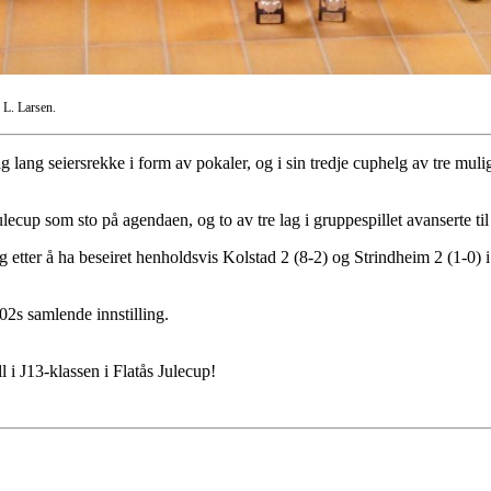
s L. Larsen.
 lang seiersrekke i form av pokaler, og i sin tredje cuphelg av tre mulig
lecup som sto på agendaen, og to av tre lag i gruppespillet avanserte til 
og etter å ha beseiret henholdsvis Kolstad 2 (8-2) og Strindheim 2 (1-0) 
02s samlende innstilling.
 i J13-klassen i Flatås Julecup!