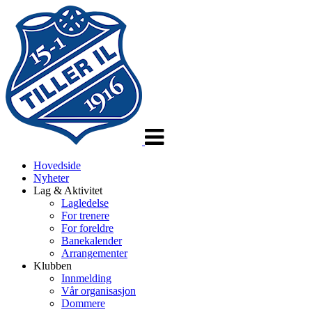
Veksle
navigasjon
Hovedside
Nyheter
Lag & Aktivitet
Lagledelse
For trenere
For foreldre
Banekalender
Arrangementer
Klubben
Innmelding
Vår organisasjon
Dommere