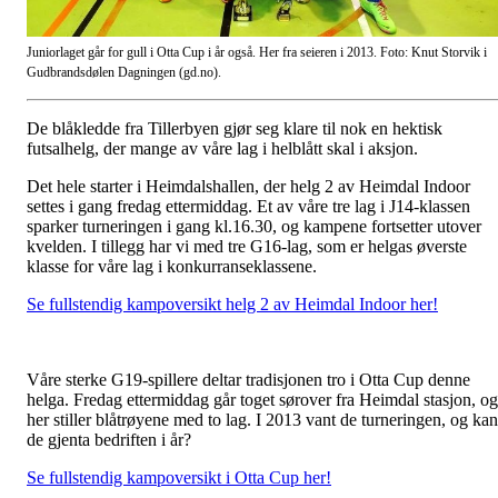
Juniorlaget går for gull i Otta Cup i år også. Her fra seieren i 2013. Foto: Knut Storvik i
Gudbrandsdølen Dagningen (gd.no)
.
De blåkledde fra Tillerbyen gjør seg klare til nok en hektisk
futsalhelg, der mange av våre lag i helblått skal i aksjon.
Det hele starter i Heimdalshallen, der helg 2 av Heimdal Indoor
settes i gang fredag ettermiddag. Et av våre tre lag i J14-klassen
sparker turneringen i gang kl.16.30, og kampene fortsetter utover
kvelden. I tillegg har vi med tre G16-lag, som er helgas øverste
klasse for våre lag i konkurranseklassene.
Se fullstendig kampoversikt helg 2 av Heimdal Indoor her!
Våre sterke G19-spillere deltar tradisjonen tro i Otta Cup denne
helga. Fredag ettermiddag går toget sørover fra Heimdal stasjon, og
her stiller blåtrøyene med to lag. I 2013 vant de turneringen, og kan
de gjenta bedriften i år?
Se fullstendig kampoversikt i Otta Cup her!