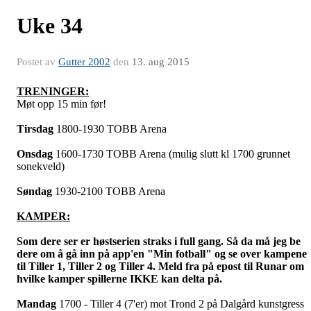
Uke 34
Postet av
Gutter 2002
den
13. aug 2015
TRENINGER:
Møt opp 15 min før!
Tirsdag
1800-1930 TOBB Arena
Onsdag
1600-1730 TOBB Arena (mulig slutt kl 1700 grunnet
sonekveld)
Søndag
1930-2100 TOBB Arena
KAMPER:
Som dere ser er høstserien straks i full gang. Så da må jeg be
dere om å gå inn på app'en "Min fotball" og se over kampene
til Tiller 1, Tiller 2 og Tiller 4. Meld fra på epost til Runar om
hvilke kamper spillerne IKKE kan delta på.
Mandag
1700 - Tiller 4 (7'er) mot Trond 2 på Dalgård kunstgress