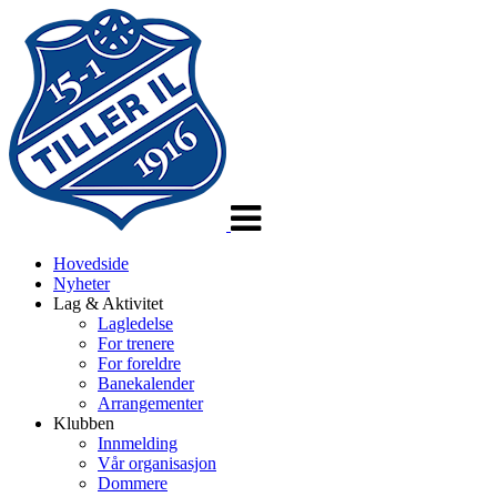
Veksle
navigasjon
Hovedside
Nyheter
Lag & Aktivitet
Lagledelse
For trenere
For foreldre
Banekalender
Arrangementer
Klubben
Innmelding
Vår organisasjon
Dommere