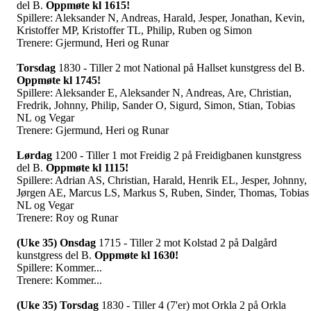
del B.
Oppmøte kl 1615!
Spillere: Aleksander N, Andreas, Harald, Jesper, Jonathan, Kevin,
Kristoffer MP, Kristoffer TL, Philip, Ruben og Simon
Trenere: Gjermund, Heri og Runar
Torsdag
1830 - Tiller 2 mot National på Hallset kunstgress del B.
Oppmøte kl 1745!
Spillere: Aleksander E, Aleksander N, Andreas, Are, Christian,
Fredrik, Johnny, Philip, Sander O, Sigurd, Simon, Stian, Tobias
NL og Vegar
Trenere: Gjermund, Heri og Runar
Lørdag
1200 - Tiller 1 mot Freidig 2 på Freidigbanen kunstgress
del B.
Oppmøte kl 1115!
Spillere: Adrian AS, Christian, Harald, Henrik EL, Jesper, Johnny,
Jørgen AE, Marcus LS, Markus S, Ruben, Sinder, Thomas, Tobias
NL og Vegar
Trenere: Roy og Runar
(Uke 35) Onsdag
1715 - Tiller 2 mot Kolstad 2 på Dalgård
kunstgress del B.
Oppmøte kl 1630!
Spillere: Kommer...
Trenere: Kommer...
(Uke 35) Torsdag
1830 - Tiller 4 (7'er) mot Orkla 2 på Orkla