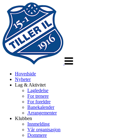
Veksle
navigasjon
Hovedside
Nyheter
Lag & Aktivitet
Lagledelse
For trenere
For foreldre
Banekalender
Arrangementer
Klubben
Innmelding
Vår organisasjon
Dommere