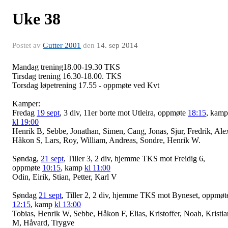
Uke 38
Postet av
Gutter 2001
den
14. sep 2014
Mandag trening18.00-19.30 TKS
Tirsdag trening 16.30-18.00. TKS
Torsdag løpetrening 17.55 - oppmøte ved Kvt
Kamper:
Fredag
19 sept
, 3 div, 11er borte mot Utleira, oppmøte
18:15
, kamp
kl 19:00
Henrik B, Sebbe, Jonathan, Simen, Cang, Jonas, Sjur, Fredrik, Ale
Håkon S, Lars, Roy, William, Andreas, Sondre, Henrik W.
Søndag,
21 sept
, Tiller 3, 2 div, hjemme TKS mot Freidig 6,
oppmøte
10:15
, kamp
kl 11:00
Odin, Eirik, Stian, Petter, Karl V
Søndag
21 sept
, Tiller 2, 2 div, hjemme TKS mot Byneset, oppmøt
12:15
, kamp
kl 13:00
Tobias, Henrik W, Sebbe, Håkon F, Elias, Kristoffer, Noah, Kristia
M, Håvard, Trygve