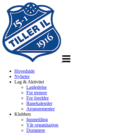
Veksle
navigasjon
Hovedside
Nyheter
Lag & Aktivitet
Lagledelse
For trenere
For foreldre
Banekalender
Arrangementer
Klubben
Innmelding
Vår organisasjon
Dommere