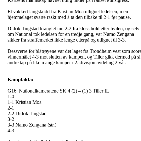
Karlsens mannskap havnet tidlig under på Hallset kunstgress.
Et vakkert langskudd fra Kristian Moa utlignet ledelsen, men
hjemmelaget svarte raskt med å ta den tilbake til 2-1 før pause.
Didrik Tingstad kranglet inn 2-2 fra kloss hold etter hvilen, og selv
om National tok ledelsen for en tredje gang, var Namo Zengana
sikker fra straffemerket ikke lenge etterpå og utlignet til 3-3.
Dessverre for blåtrøyene var det laget fra Trondheim vest som score
vinnermålet 4-3 mot slutten av kampen, og Tiller gikk dermed på sit
andre tap på like mange kamper i 2. divisjon avdeling 2 vår.
Kampfakta:
G16: Nationalkameratene SK 4 (2) – (1) 3 Tiller IL
1-0
1-1 Kristian Moa
2-1
2-2 Didrik Tingstad
3-2
3-3 Namo Zengana (str.)
4-3