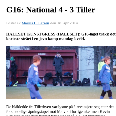
G16: National 4 - 3 Tiller
Postet av
Marius L. Larsen
den
18. apr 2014
HALLSET KUNSTGRESS (HALLSET): G16-laget trakk det
korteste strået i en jevn kamp mandag kveld.
De blåkledde fra Tillerbyen var lystne på å revansjere seg etter det
forsmedelige åpningstapet mot Malvik i forrige uke, men Kevin