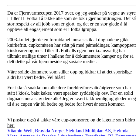
Da er Fjernvarmecupen 2017 over, og jeg ønsker på vegne av styre
i Tiller IL Fotball å takke alle som deltok i gjennomføringen. Det st
stor respekt av all jobb som er gjort, og det er en stor glede å få
oppleve all engasjement som er i fotballgruppa.
2003-kullet gjorde en formidabel innsats slik at dugnadene gikk
knirkefritt, cupkomiteen har stått på med påmeldinger, kampoppsett
kioskvarer og mer. Tiller IL Fotballs egen media-ansvarlig har
tilbrakt utallige timer i hallene for å dokumentere kamper og for så
delt dette på vår hjemmeside og sosiale medier.
Våre solide dommere som stiller opp og bidrar til at det sportslige
aldri har vært bedre. Vel blåst!
For ikke å snakke om alle dere foreldre/foresatte/utøvere som har
stått i kiosk, bakt kaker, vært speaker, ryddehjelp osv. For en solid
dugnadsinnsats av dere alle! Jeg er svært takknemlig og gleder meg
til å se cupen vår bli bedre og bedre for hvert år som kommer.
Vi ønsker også å takke våre cup-sponsorer, og de lagene som bidro
her:
Vitamin Well
,
Bravida Norge
,
Steinland Multiplan AS
,
Heimdal