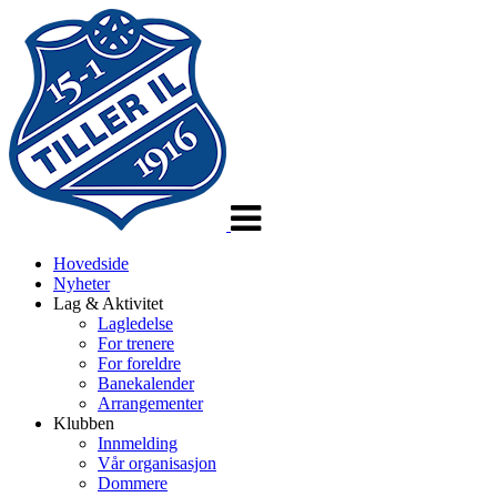
Veksle
navigasjon
Hovedside
Nyheter
Lag & Aktivitet
Lagledelse
For trenere
For foreldre
Banekalender
Arrangementer
Klubben
Innmelding
Vår organisasjon
Dommere