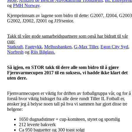
Mote
,
Arntzen de Besche Advokatfirma Trondheim
,
BL Entreprenø
og
PMH Norway
.
Kjempeinnsats av lagene som bidro til dette: G2007, J2004, G2003
G2002, J2002, J2001 og J19/senior.
Takk til våre gode samarbeidspartnere som også har bidratt til vår
cup:
Statkraft
,
Fagtrykk
,
Melhusbanken
,
G-Max Tiller
,
Egon City Syd
,
Norfresh
og
Riis Bilglass.
Så igjen, en STOR takk til dere alle som bidro til å gjøre
Fjernvarmecupen 2017 til en suksess, vi hadde ikke klart det
uten dere.
Fjernvarmecupen er viktig for driften av fotballgruppa vår, og for å
forstå hvor viktig bidraget fra alle dere rundt Tiller IL Fotball er,
ønsker jeg å belyse noen tall på hva vi sammen har gjort disse tre
helgene:
1650 dugnadstimer + cup-komiteen, styret og sportslig
212 leverte bakverk
Ca 950 baguetter og 300 toast solgt